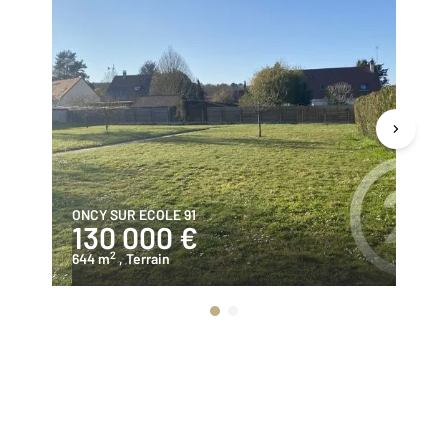
ONCY SUR ECOLE 91
ON
130 000 €
1
2
644 m
, Terrain
81