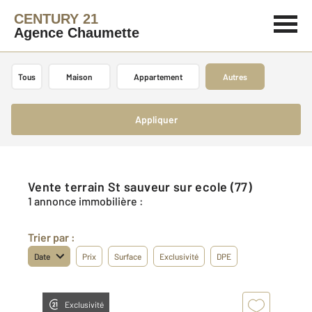
CENTURY 21
Agence Chaumette
Tous
Maison
Appartement
Autres
Appliquer
Vente terrain St sauveur sur ecole (77)
1 annonce immobilière :
Trier par :
Date
Prix
Surface
Exclusivité
DPE
Exclusivité