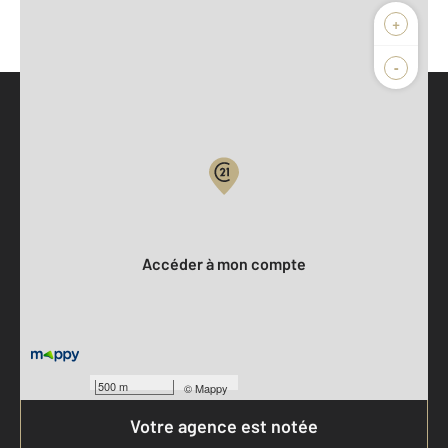
+
-
Parlons de vous, parlons biens
Votre compte :
Accéder à mon compte
500 m
©
Mappy
Votre agence est notée