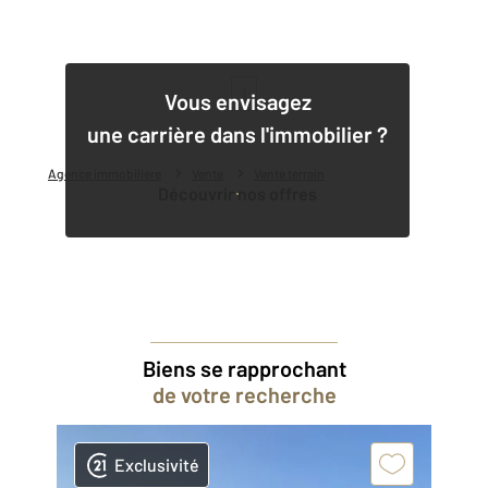
1
Vous envisagez
une carrière dans l'immobilier ?
Agence immobilière
Vente
Vente terrain
Découvrir nos offres
Biens se rapprochant
de votre recherche
Exclusivité